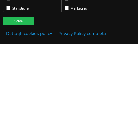
Statistiche
Marketing
Salva
Dettagli cookies policy
Privacy Policy completa
for Casual
Reference: TO BB