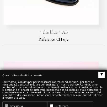
^ the blue ^ AB
Reference: CH 032
▴
Questo sito web utilizza i cookie
Utilizziamo i cookies per personalizzare contenuti ed annunci, per fornire
funzionalità dei social media e per analizzare il nostro traffico. Condividiamo
inoltre informazioni sul modo in cui utilizza il nostro sito con i nostri partner che
si occupano di analisi dei dati web, pubblicità e social media, i quali potrebbero
combinarle con altre informazioni che ha fornito loro o che hanno raccolto dal
suo utilizzo dei loro servizi. Acconsenta ai nostri cookies se continua ad utilizzare
il nostro sito web.
Necessario
Preferenze